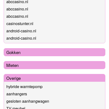
abccasino.nl
abccasino.nl
abccasino.nl
casinostunter.nl
android-casino.nl
android-casino.nl
Gokken
Mieten
Overige
hybride warmtepomp
aanhangers
gesloten aanhangwagen
TV meubel